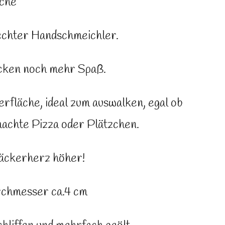
uche
echter Handschmeichler.
cken noch mehr Spaß.
rfläche, ideal zum auswalken, egal ob
machte Pizza oder Plätzchen.
Bäckerherz höher!
rchmesser ca.4 cm