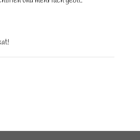
hliffen und mehrfach geölt.
at!