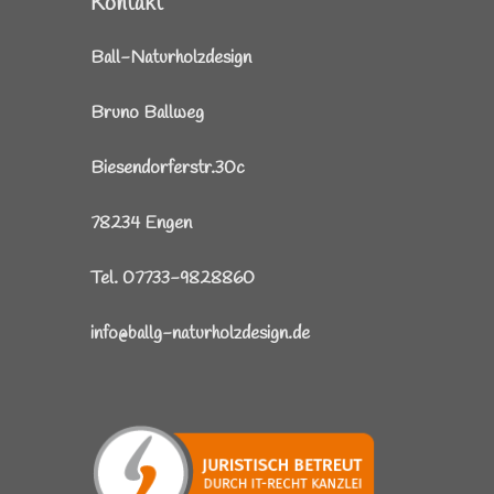
Kontakt
Ball-Naturholzdesign
Bruno Ballweg
Biesendorferstr.30c
78234 Engen
Tel. 07733-9828860
info@ballg-naturholzdesign.de