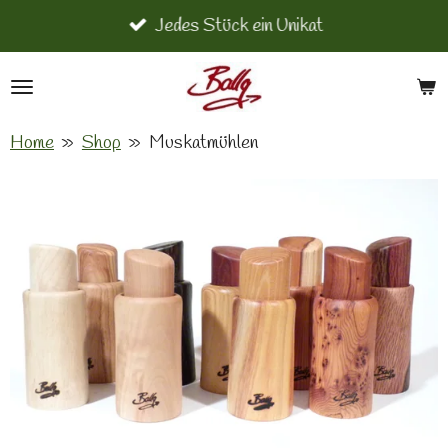
Jedes Stück ein Unikat
Zum
Hauptinhalt
springen
Home
»
Shop
»
Muskatmühlen