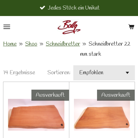
Jedes Stück ein Unikat
Zum
Hauptinhalt
springen
Home
»
Shop
»
Schneidbretter
»
Schneidbretter 22
mm stark
14 Ergebnisse
Sortieren:
Ausverkauft
Ausverkauft