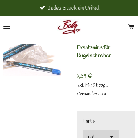
Jedes Stück ein Unikat
Zum
Hauptinhalt
springen
Ersatzmine für
Kugelschreiber
2,39 €
inkl. MwSt zzgl.
Versandkosten
Farbe