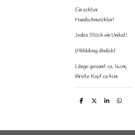
Ein echter
Handschmeichler!
Jedes Stück ein Unikat!
(Abbildung ähnlich)
Länge gesamt ca. 16cm,
Breite Kopf ca.4cm
T
T
T
T
e
e
e
e
i
i
i
i
l
l
l
l
e
e
e
e
n
n
n
n