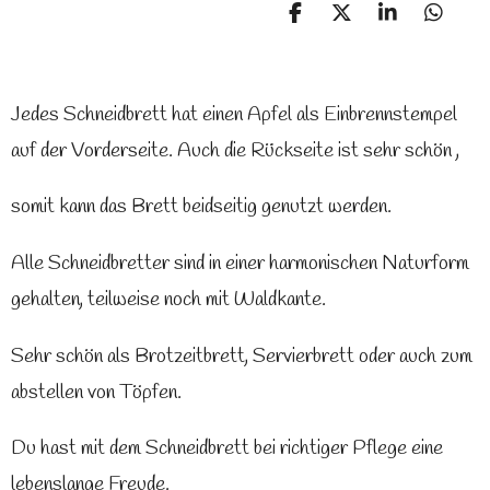
T
T
T
T
e
e
e
e
i
i
i
i
l
l
l
l
e
e
e
e
Jedes Schneidbrett hat einen Apfel als Einbrennstempel
n
n
n
n
auf der Vorderseite. Auch die Rückseite ist sehr schön ,
somit kann das Brett beidseitig genutzt werden.
Alle Schneidbretter sind in einer harmonischen Naturform
gehalten, teilweise noch mit Waldkante.
Sehr schön als Brotzeitbrett, Servierbrett oder auch zum
abstellen von Töpfen.
Du hast mit dem Schneidbrett bei richtiger Pflege eine
lebenslange Freude.