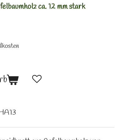
felbaumholz ca. 12 mm stark
ndkosten
rb
HA13