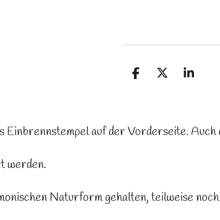
T
T
T
e
e
e
i
i
i
l
l
l
e
e
e
s Einbrennstempel auf der Vorderseite. Auch d
n
n
n
zt werden.
rmonischen Naturform gehalten, teilweise noc