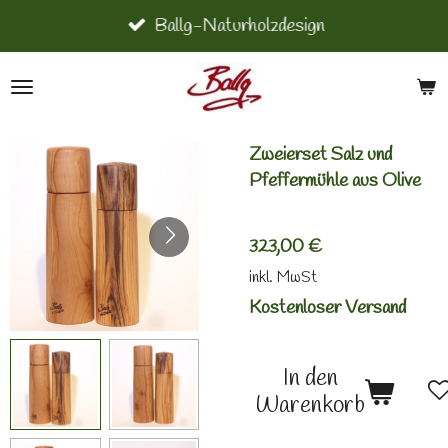
Ballg-Naturholzdesign
Zum
Hauptinhalt
springen
Zweierset Salz und
Pfeffermühle aus Olive
323,00 €
inkl. MwSt
Kostenloser Versand
In den
Warenkorb