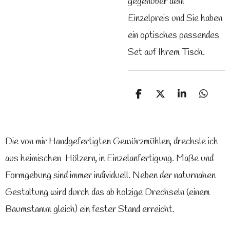
gegenüber dem
Einzelpreis und Sie haben
ein optisches passendes
Set auf Ihrem Tisch.
T
T
T
T
e
e
e
e
i
i
i
i
l
l
l
l
e
e
e
e
Die von mir Handgefertigten Gewürzmühlen, drechsle ich
n
n
n
n
aus heimischen Hölzern, in Einzelanfertigung. Maße und
Formgebung sind immer individuell. Neben der naturnahen
Gestaltung wird durch das ab holzige Drechseln (einem
Baumstamm gleich) ein fester Stand erreicht.