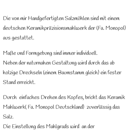
i
i
i
i
l
l
l
l
e
e
e
e
Die von mir Handgefertigten Salzmühlen sind mit einem
n
n
n
n
deutschen Keramikpräzisionsmahlwerk der (Fa. Monopol)
aus gestattet.
Maße und Formgebung sind immer individuell.
Neben der naturnahen Gestaltung wird durch das ab
holzige Drechseln (einem Baumstamm gleich) ein fester
Stand erreicht.
Durch einfaches Drehen des Kopfes, bricht das Keramik
Mahlwerk( Fa. Monopol Deutschland) zuverlässig das
Salz.
Die Einstellung des Mahlgrads wird an der