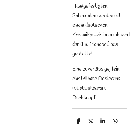
Handgefertigten
Salzmühlen werden mit
einem deutschen
Keramikpräzisionsmahlwer
der (Fa. Monopol) aus
gestattet.
Eine zuverlässige, fein
einstellbare Dosierung
mit abziehbarem
Drehknopf.
T
T
T
T
e
e
e
e